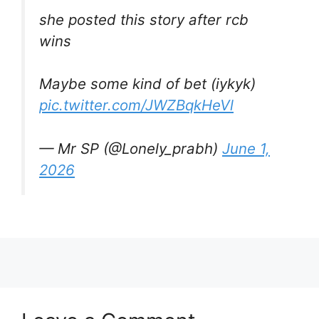
she posted this story after rcb
wins
Maybe some kind of bet (iykyk)
pic.twitter.com/JWZBqkHeVl
— Mr SP (@Lonely_prabh)
June 1,
2026