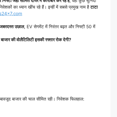
 निफ्टी जहां सीमित दायरे में कारोबार कर रहे हैं
, वहीं कुछ चुनिंदा
शकों का ध्यान खींच रहे हैं। इन्हीं में सबसे प्रमुख नाम है
टाटा
s24x7.com
जबरदस्त
उछाल
, EV सेगमेंट में निरंतर बढ़त और निफ्टी 50 में
ा
बाजार
की
वोलैटिलिटी
इसकी
रफ्तार
रोक
देगी?
बावजूद बाजार की चाल सीमित रही। निवेशक फिलहाल: