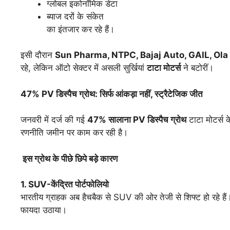
ग्लोबल इकोनॉमिक डेटा
ब्याज दरों के संकेत
का इंतजार कर रहे हैं।
इसी दौरान
Sun Pharma, NTPC, Bajaj Auto, GAIL, Ola 
रहे, लेकिन ऑटो सेक्टर में असली सुर्खियां
टाटा
मोटर्स
ने बटोरीं।
47% PV
डिस्पैच
ग्रोथ:
सिर्फ
आंकड़ा
नहीं,
स्ट्रैटेजिक
जीत
जनवरी में दर्ज की गई
47%
सालाना PV
डिस्पैच
ग्रोथ
टाटा मोटर्स 
रणनीति जमीन पर काम कर रही है।
इस
ग्रोथ
के
पीछे
छिपे
बड़े
कारण
1. SUV-
केंद्रित
पोर्टफोलियो
भारतीय ग्राहक अब हैचबैक से SUV की ओर तेजी से शिफ्ट हो रहे ह
फायदा उठाया।