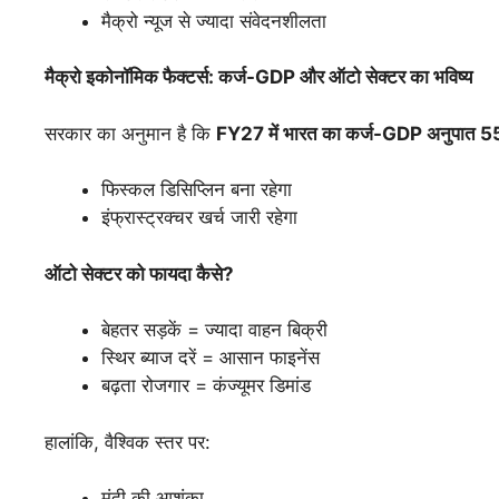
मैक्रो न्यूज से ज्यादा संवेदनशीलता
मैक्रो
इकोनॉमिक
फैक्टर्स:
कर्ज-GDP
और
ऑटो
सेक्टर
का
भविष्य
सरकार का अनुमान है कि
FY27
में
भारत
का
कर्ज-GDP
अनुपात 
फिस्कल डिसिप्लिन बना रहेगा
इंफ्रास्ट्रक्चर खर्च जारी रहेगा
ऑटो
सेक्टर
को
फायदा
कैसे?
बेहतर सड़कें = ज्यादा वाहन बिक्री
स्थिर ब्याज दरें = आसान फाइनेंस
बढ़ता रोजगार = कंज्यूमर डिमांड
हालांकि, वैश्विक स्तर पर:
मंदी की आशंका