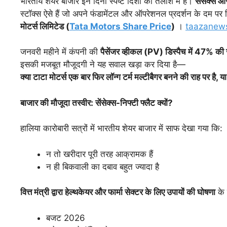
भारतीय शेयर बाजार इन दिनों स्पष्ट दिशा की तलाश में है।
सेंसेक्स और
स्टॉक्स ऐसे हैं जो अपने फंडामेंटल और ऑपरेशनल प्रदर्शन के दम पर निवे
मोटर्स लिमिटेड (
Tata Motors Share Price
)
।
taazanew
जनवरी महीने में कंपनी की
पैसेंजर
व्हीकल (PV)
डिस्पैच
में 47%
की
इसकी मजबूत मौजूदगी ने यह सवाल खड़ा कर दिया है—
क्या
टाटा
मोटर्स
एक
बार
फिर
लॉन्ग
टर्म
मल्टीबैगर
बनने
की
राह
पर
है,
य
बाजार
की
मौजूदा
तस्वीर:
सेंसेक्स-
निफ्टी
फ्लैट
क्यों?
हालिया कारोबारी सत्रों में भारतीय शेयर बाजार में साफ देखा गया कि:
न तो खरीदार पूरी तरह आक्रामक हैं
न ही बिकवाली का दबाव बहुत ज्यादा है
वित्त
मंत्री
द्वारा
हेल्थकेयर
और
फार्मा
सेक्टर
के
लिए
उपायों
की
घोषणा
के 
बजट 2026